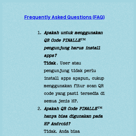
Skip
to
Frequently Asked Questions (FAQ)
content
Apakah untuk menggunakan
QR Code PINALLE™
pengunjung harus install
apps?
Tidak
. User atau
pengunjung tidak perlu
install apps apapun, cukup
menggunakan fitur scan QR
code yang pasti tersedia di
semua jenis HP.
Apakah QR Code PINALLE™
hanya bisa digunakan pada
HP Android?
Tidak. Anda bisa